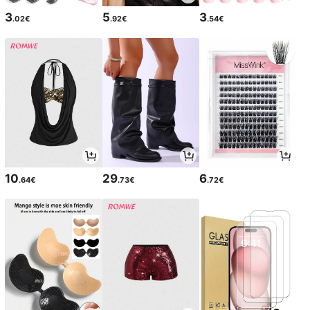
3
5
3
.02€
.92€
.54€
10
29
6
.64€
.73€
.72€