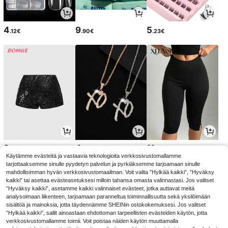
4
9
5
.12€
.90€
.23€
9
4
11
.59€
.14€
.38€
Käytämme evästeitä ja vastaavia teknologioita verkkosivustomallamme
tarjottaaksemme sinulle pyydetyn palvelun ja pyrkiäksemme tarjoamaan sinulle
mahdollisimman hyvän verkkosivustomaailman. Voit valita ”Hylkää kaikki”, ”Hyväksy
kaikki” tai asettaa evästeasetuksesi milloin tahansa omasta valinnastasi. Jos valitset
”Hyväksy kaikki”, asetamme kaikki valinnaiset evästeet, jotka auttavat meitä
analysoimaan liikenteen, tarjoamaan paranneltua toiminnallisuutta sekä yksilöimään
sisältöä ja mainoksia, jotta täydennämme SHEINin ostokokemuksesi. Jos valitset
”Hylkää kaikki”, sallit ainoastaan ehdottoman tarpeellisten evästeiden käytön, jotta
verkkosivustomallamme toimii. Voit poistaa näiden käytön muuttamalla