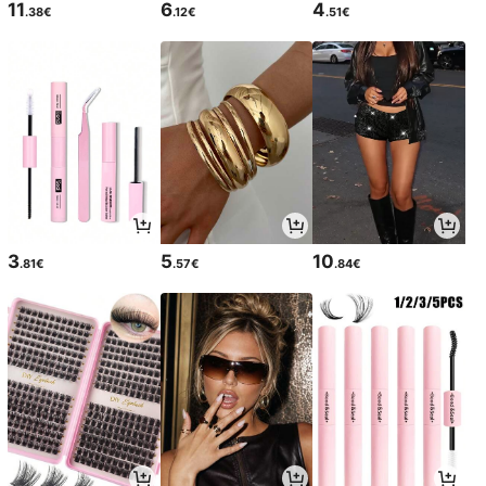
11
6
4
.38€
.12€
.51€
3
5
10
.81€
.57€
.84€