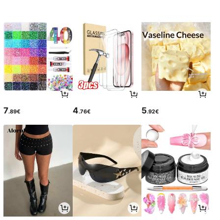
7
4
5
.89€
.76€
.92€