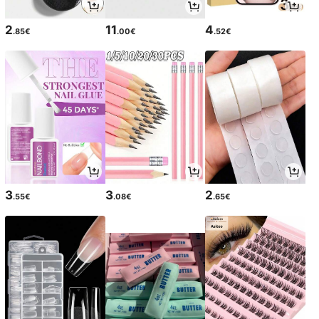
2
11
4
.85€
.00€
.52€
3
3
2
.55€
.08€
.65€