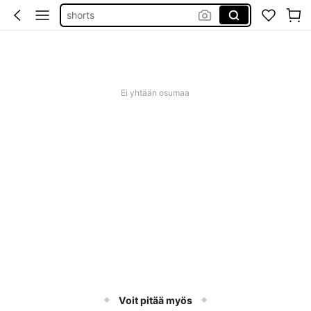
shorts
pants
white skirt
skirt
Ei yhtään osumaa
Voit pitää myös