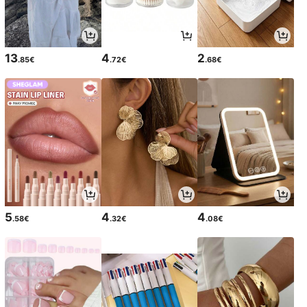
13
4
2
.85€
.72€
.68€
5
4
4
.58€
.32€
.08€