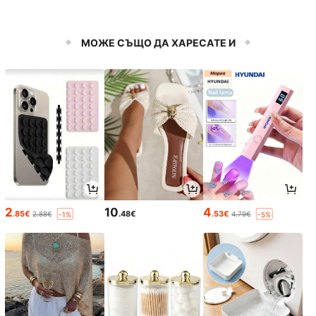
МОЖЕ СЪЩО ДА ХАРЕСАТЕ И
2
10
4
.85€
.48€
.53€
2.88€
4.79€
-1%
-5%