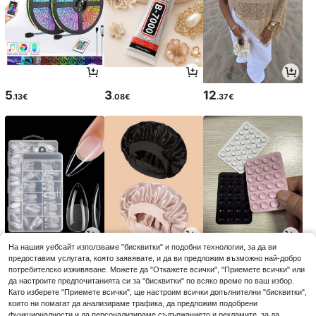
5
3
12
.13€
.08€
.37€
На нашия уебсайт използваме "бисквитки" и подобни технологии, за да ви
4
3
2
предоставим услугата, която заявявате, и да ви предложим възможно най-добро
.15€
.33€
.75€
потребителско изживяване. Можете да "Откажете всички", "Приемете всички" или
да настроите предпочитанията си за "бисквитки" по всяко време по ваш избор.
Като изберете "Приемете всички", ще настроим всички допълнителни "бисквитки",
които ни помагат да анализираме трафика, да предложим подобрени
функционалности и да персонализираме съдържанието и рекламите, за да