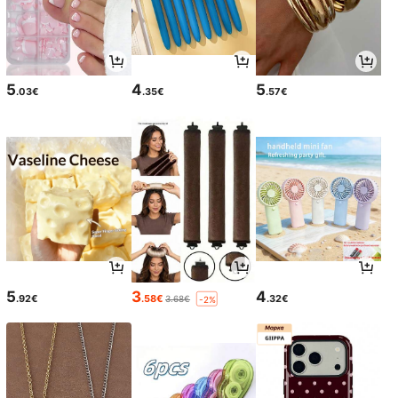
5
4
5
.03€
.35€
.57€
5
3
4
.92€
.58€
.32€
3.68€
-2%