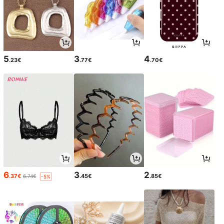
5
3
4
.23€
.77€
.70€
6
3
2
.37€
.45€
.85€
6.74€
-5%