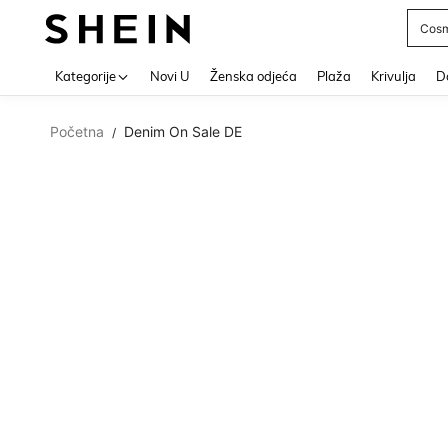
Cosm
Use up 
Kategorije
Novi U
Ženska odjeća
Plaža
Krivulja
Do
Početna
Denim On Sale DE
/