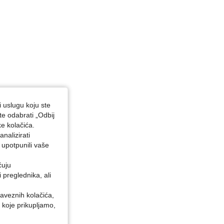
i uslugu koju ste
te odabrati „Odbij
ke kolačića.
nalizirati
 upotpunili vaše
ćuju
preglednika, ali
baveznih kolačića,
 koje prikupljamo,