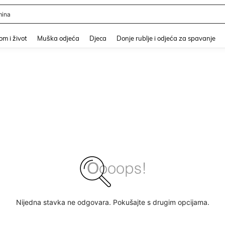
ina
and down arrow keys to navigate search Nedavno pretraživano and Pretraživanje i
m i život
Muška odjeća
Djeca
Donje rublje i odjeća za spavanje
Nijedna stavka ne odgovara. Pokušajte s drugim opcijama.