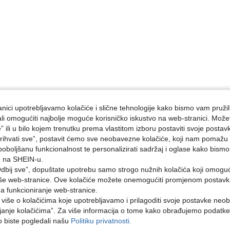
nici upotrebljavamo kolačiće i slične tehnologije kako bismo vam pružil
ojali omogućiti najbolje moguće korisničko iskustvo na web-stranici. Može
e” ili u bilo kojem trenutku prema vlastitom izboru postaviti svoje postav
ihvati sve”, postavit ćemo sve neobavezne kolačiće, koji nam pomažu a
poboljšanu funkcionalnost te personalizirati sadržaj i oglase kako bismo
e na SHEIN-u.
dbij sve”, dopuštate upotrebu samo strogo nužnih kolačića koji omogu
aše web-stranice. Ove kolačiće možete onemogućiti promjenom postavki 
na funkcioniranje web-stranice.
i više o kolačićima koje upotrebljavamo i prilagoditi svoje postavke neo
janje kolačićima”. Za više informacija o tome kako obrađujemo podatke
ko biste pogledali našu
Politiku privatnosti.