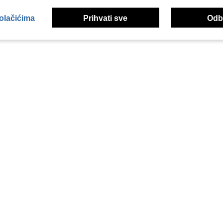
kolačićima
Prihvati sve
Odbi