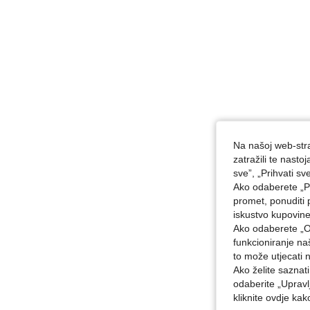
Na našoj web-stra
zatražili te nast
sve”, „Prihvati sv
Ako odaberete „Pr
promet, ponuditi 
iskustvo kupovin
Ako odaberete „O
funkcioniranje n
to može utjecati 
Ako želite saznat
odaberite „Upravl
kliknite ovdje ka