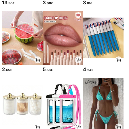
13
3
3
.36€
.08€
.18€
2
5
4
.65€
.58€
.24€