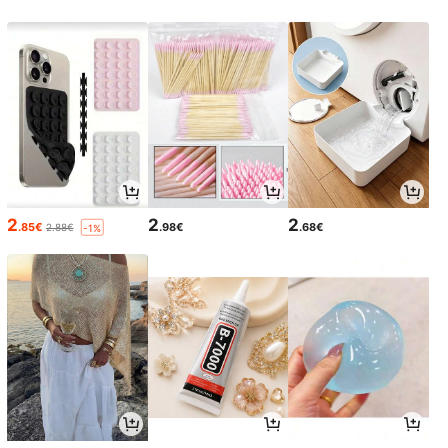
2
2
2
.85€
.98€
.68€
2.88€
-1%