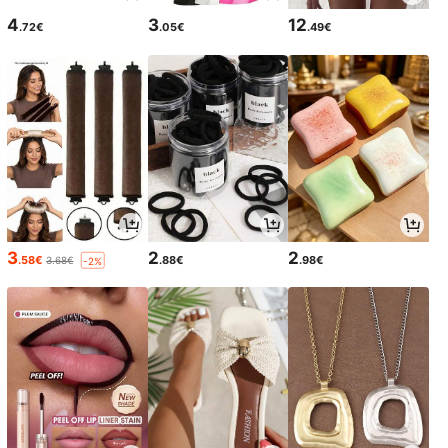
4
3
12
.72€
.05€
.49€
3
2
2
.58€
.88€
.98€
3.68€
-2%