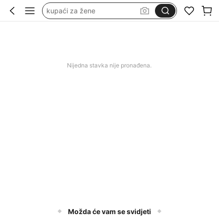
kupaći za žene
wedding guest dress women
duge svečane haljine
squishy
Nijedna stavka nije pronađena.
Možda će vam se svidjeti