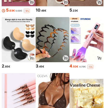
5
10
5
.03€
.48€
.23€
5.58€
-9%
2
3
4
.85€
.45€
.53€
4.79€
-5%