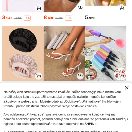
3
8
5
.54€
.49€
.92€
3.58€
8.99€
-1%
-5%
3
12
2
.33€
.81€
.95€
2.97€
Na našoj web-stranici upotrebljavamo kolačiće i slične tehnologije kako bismo vam
pružili uslugu koju ste zatražili te nastojali omogućiti najbolje moguće korisničko
iskustvo na web-stranici. Možete odabrati „Odbij sve”, „Prihvati sve” ili u bilo kojem
trenutku prema vlastitom izboru postaviti svoje postavke kolačića.
Ako odaberete „Prihvati sve”, postavit ćemo sve neobavezne kolačiće, koji nam
pomažu analizirati promet, ponuditi poboljšanu funkcionalnost te personalizirati sadržaj i
oglase kako bismo upotpunili vaše iskustvo kupovine na SHEIN-u.