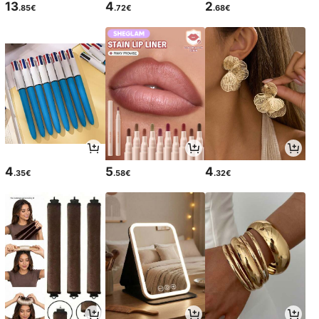
13
4
2
.85€
.72€
.68€
4
5
4
.35€
.58€
.32€