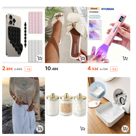
2
10
4
.85€
.48€
.53€
2.88€
4.79€
-1%
-5%