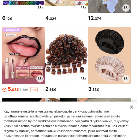
6
4
12
.12€
.32€
.37€
5
2
3
.03€
.68€
.33€
5.58€
-9%
Käytämme evästeitä ja vastaavia teknologioita verkkosivustomallamme
tarjottaaksemme sinulle pyydetyn palvelun ja pyrkiäksemme tarjoamaan sinulle
mahdollisimman hyvän verkkosivustomaailman. Voit valita ”Hylkää kaikki”, ”Hyväksy
kaikki” tai asettaa evästeasetuksesi milloin tahansa omasta valinnastasi. Jos valitset
”Hyväksy kaikki”, asetamme kaikki valinnaiset evästeet, jotka auttavat meitä
analysoimaan liikenteen, tarjoamaan paranneltua toiminnallisuutta sekä yksilöimään