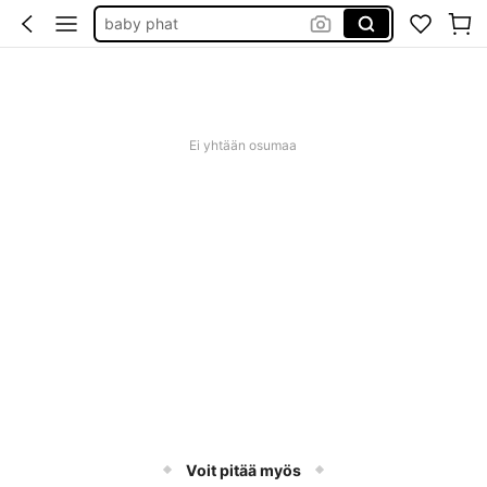
baby phat
goth clothing
unice
Ei yhtään osumaa
Voit pitää myös