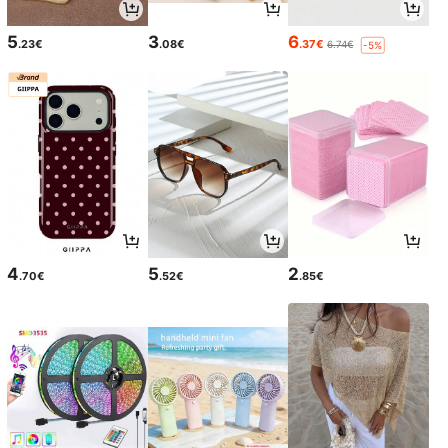
5
3
6
.23€
.08€
.37€
6.74€
-5%
4
5
2
.70€
.52€
.85€