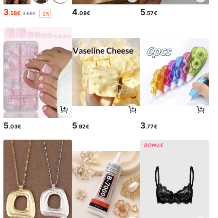
3
4
5
.58€
.08€
.57€
3.68€
-2%
5
5
3
.03€
.92€
.77€