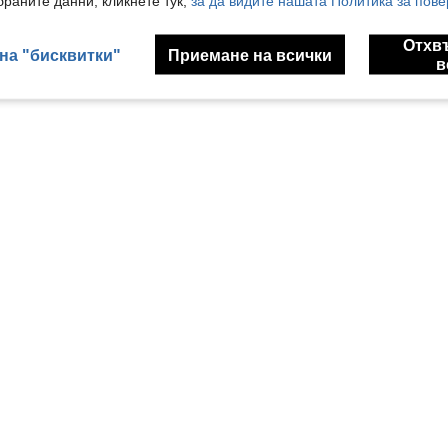
раните данни, кликнете тук,
за да видите нашата Политика за пове
Отхв
на "бисквитки"
Приемане на всички
в