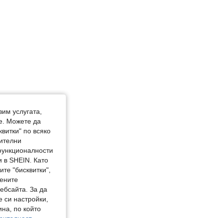
вим услугата,
е. Можете да
квитки" по всяко
нителни
 функционалности
 в SHEIN. Като
те "бисквитки",
мените
ебсайта. За да
е си настройки,
на, по който