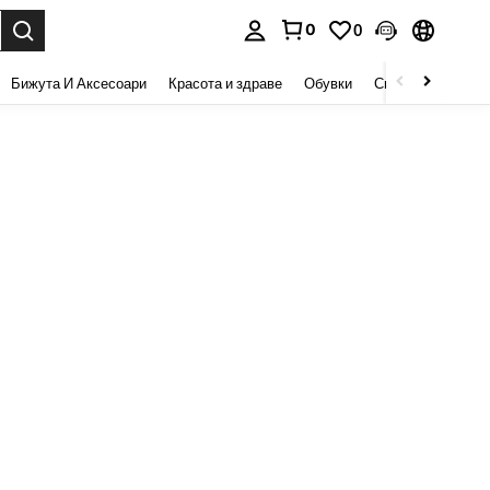
0
0
сене. Press Enter to select.
Бижута И Аксесоари
Красота и здраве
Обувки
Спорт И На Откри