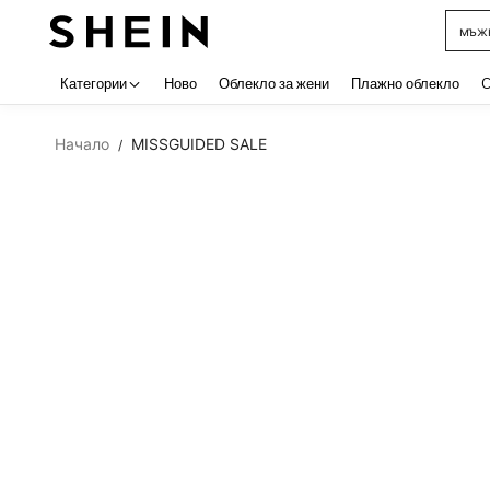
мъжк
Use up 
Категории
Ново
Облекло за жени
Плажно облекло
C
Начало
MISSGUIDED SALE
/