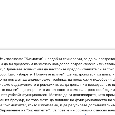
т използваме "бисквитки" и подобни технологии, за да ви предоста
, и да ви предложим възможно най-добро потребителско изживяван
", "Приемете всички" или да настроите предпочитанията си за "бис
бор. Като изберете "Приемете всички", ще настроим всички допъл
ито ни помагат да анализираме трафика, да предложим подобрени
ираме съдържанието и рекламите, за да допълним пазаруването ви
ете всички", ще разрешите използването само на строго необходими
шият уебсайт функционален. Можете да ги деактивирате, като про
вашия браузър, но това може да повлияе на функционалността на у
а "бисквитките", които използваме, и да регулирате допълнителнит
"Управление на "бисквитките"". За повече информация относно начи