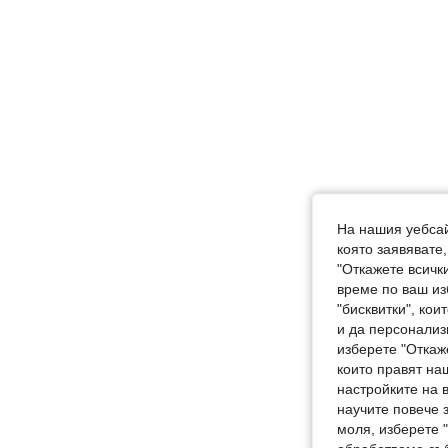
На нашия уебсай
която заявявате
"Откажете всички
време по ваш из
"бисквитки", ко
и да персонализ
изберете "Откаж
които правят на
настройките на 
научите повече з
моля, изберете 