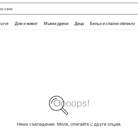
о сако
and down arrow keys to navigate search Наскоро търсени and Откриване на Тър
urve
Дом и живот
Мъжки дрехи
Деца
Бельо и спално облекло
Няма съвпадение. Моля, опитайте с други опции.