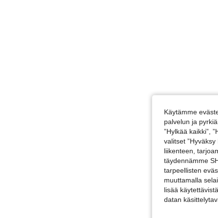
Käytämme evästei
palvelun ja pyrk
”Hylkää kaikki”, 
valitset ”Hyväksy
liikenteen, tarjo
täydennämme SHEI
tarpeellisten evä
muuttamalla selai
lisää käytettävist
datan käsittelyta