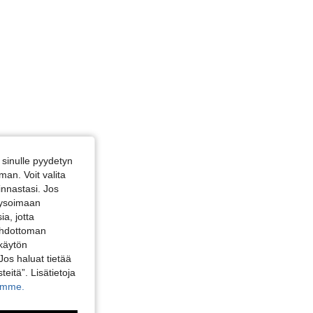
sinulle pyydetyn
an. Voit valita
innastasi. Jos
alysoimaan
a, jotta
 ehdottoman
 käytön
Jos haluat tietää
teitä”. Lisätietoja
kamme.