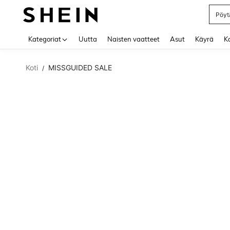
Pöytä
Use up 
Kategoriat
Uutta
Naisten vaatteet
Asut
Käyrä
Ko
Koti
MISSGUIDED SALE
/