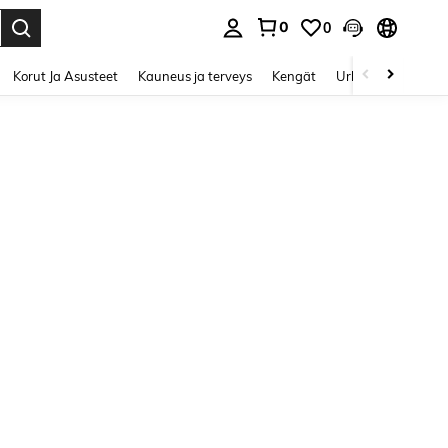
0
0
Enter to select.
Korut Ja Asusteet
Kauneus ja terveys
Kengät
Urheilu & Ulkoilu