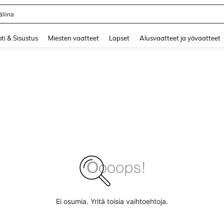
liina
and down arrow keys to navigate search Äskettäin haettu and Haku Löytö. Press 
ti & Sisustus
Miesten vaatteet
Lapset
Alusvaatteet ja yövaatteet
Ei osumia. Yritä toisia vaihtoehtoja.