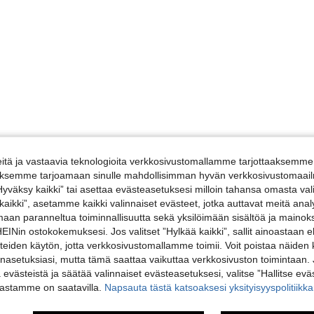
tä ja vastaavia teknologioita verkkosivustomallamme tarjottaaksemme 
iäksemme tarjoamaan sinulle mahdollisimman hyvän verkkosivustomaailm
”Hyväksy kaikki” tai asettaa evästeasetuksesi milloin tahansa omasta val
 kaikki”, asetamme kaikki valinnaiset evästeet, jotka auttavat meitä an
amaan paranneltua toiminnallisuutta sekä yksilöimään sisältöä ja mainoksi
Nin ostokokemuksesi. Jos valitset ”Hylkää kaikki”, sallit ainoastaan
steiden käytön, jotta verkkosivustomallamme toimii. Voit poistaa näiden
nasetuksiasi, mutta tämä saattaa vaikuttaa verkkosivuston toimintaan. 
ä evästeistä ja säätää valinnaiset evästeasetuksesi, valitse ”Hallitse eväs
vastamme on saatavilla.
Napsauta tästä katsoaksesi yksityisyyspolitiik