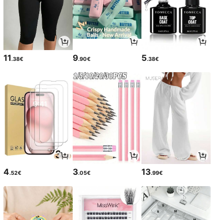
11
9
5
.38€
.90€
.38€
4
3
13
.52€
.05€
.99€