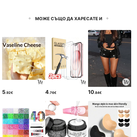
МОЖЕ СЪЩО ДА ХАРЕСАТЕ И
5
4
10
.92€
.76€
.84€