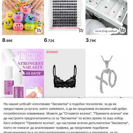
8
6
3
.99€
.72€
.79€
На нашия уебсайт използваме "бисквитки" и подобни технологии, за да ви
3
6
4
предоставим услугата, която заявявате, и да ви предложим възможно най-добро
.55€
.37€
.04€
6.74€
-5%
потребителско изживяване. Можете да "Откажете всички", "Приемете всички" или
да настроите предпочитанията си за "бисквитки" по всяко време по ваш избор.
Като изберете "Приемете всички", ще настроим всички допълнителни "бисквитки",
които ни помагат да анализираме трафика, да предложим подобрени
функционалности и да персонализираме съдържанието и рекламите, за да