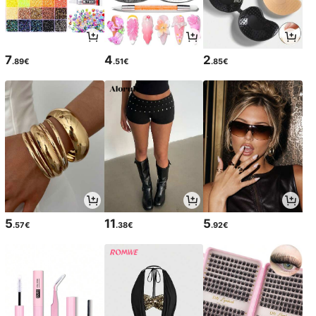
7
4
2
.89€
.51€
.85€
5
11
5
.57€
.38€
.92€