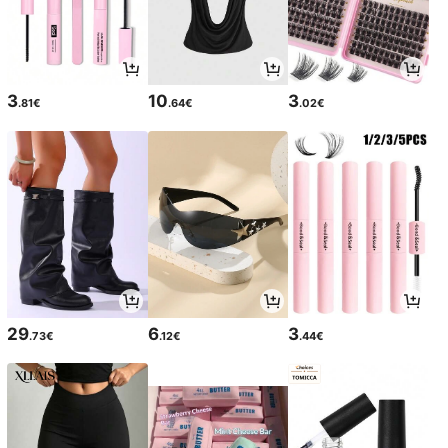
3
10
3
.81€
.64€
.02€
29
6
3
.73€
.12€
.44€