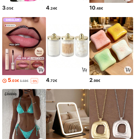
3
4
10
.05€
.24€
.48€
5
4
2
.03€
.72€
.98€
5.58€
-9%