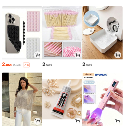
2
2
2
.85€
.98€
.68€
2.88€
-1%