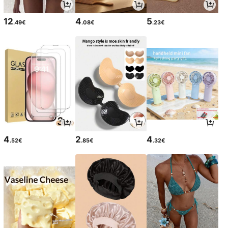
12
4
5
.49€
.08€
.23€
4
2
4
.52€
.85€
.32€