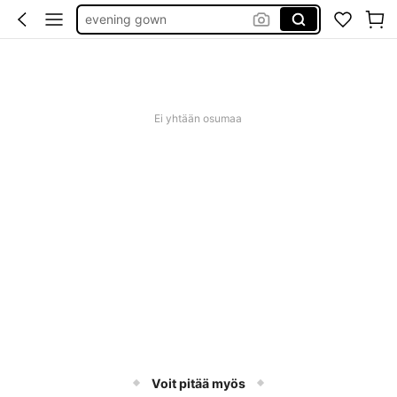
evening gown
tunika plus size
baby phat
goth clothing
Ei yhtään osumaa
unice
Voit pitää myös