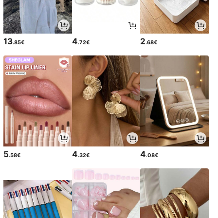
13
4
2
.85€
.72€
.68€
5
4
4
.58€
.32€
.08€