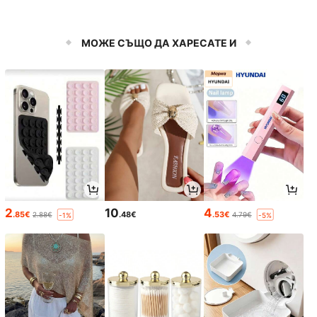
МОЖЕ СЪЩО ДА ХАРЕСАТЕ И
2
10
4
.85€
.48€
.53€
2.88€
4.79€
-1%
-5%