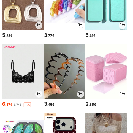
5
3
5
.23€
.77€
.61€
6
3
2
.37€
.45€
.85€
6.74€
-5%