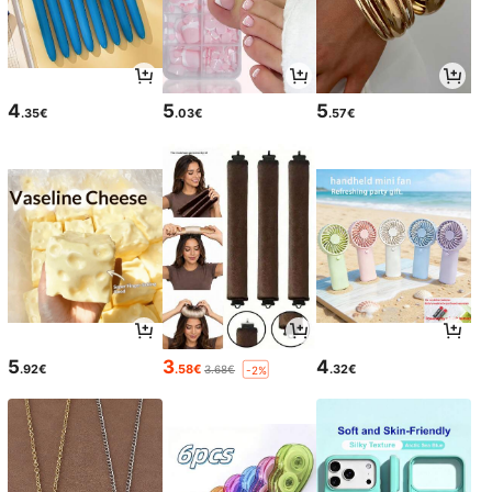
4
5
5
.35€
.03€
.57€
5
3
4
.92€
.58€
.32€
3.68€
-2%