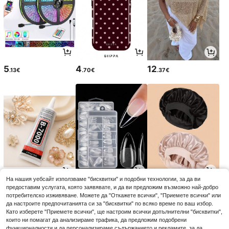
5
4
12
.13€
.70€
.37€
На нашия уебсайт използваме "бисквитки" и подобни технологии, за да ви
3
4
3
предоставим услугата, която заявявате, и да ви предложим възможно най-добро
.08€
.15€
.33€
потребителско изживяване. Можете да "Откажете всички", "Приемете всички" или
да настроите предпочитанията си за "бисквитки" по всяко време по ваш избор.
Като изберете "Приемете всички", ще настроим всички допълнителни "бисквитки",
които ни помагат да анализираме трафика, да предложим подобрени
функционалности и да персонализираме съдържанието и рекламите, за да