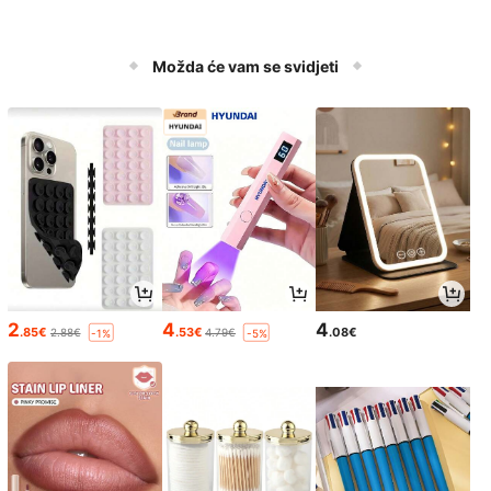
Možda će vam se svidjeti
2
4
4
.85€
.53€
.08€
2.88€
4.79€
-1%
-5%