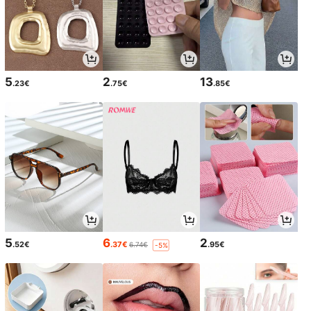
5
2
13
.23€
.75€
.85€
5
6
2
.52€
.37€
.95€
6.74€
-5%