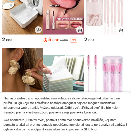
2
5
2
.68€
.03€
.65€
5.58€
-9%
Na našoj web-stranici upotrebljavamo kolačiće i slične tehnologije kako bismo vam
pružili uslugu koju ste zatražili te nastojali omogućiti najbolje moguće korisničko
4
3
2
.32€
.25€
.85€
iskustvo na web-stranici. Možete odabrati „Odbij sve”, „Prihvati sve” ili u bilo kojem
trenutku prema vlastitom izboru postaviti svoje postavke kolačića.
Ako odaberete „Prihvati sve”, postavit ćemo sve neobavezne kolačiće, koji nam
pomažu analizirati promet, ponuditi poboljšanu funkcionalnost te personalizirati sadržaj i
oglase kako bismo upotpunili vaše iskustvo kupovine na SHEIN-u.