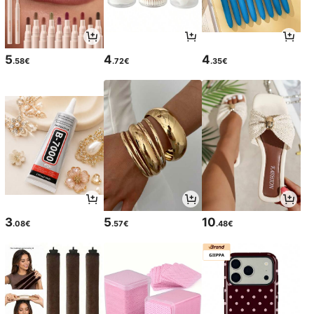
5
4
4
.58€
.72€
.35€
3
5
10
.08€
.57€
.48€