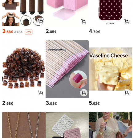
3
2
4
.58€
.85€
.70€
3.68€
-2%
2
3
5
.68€
.08€
.92€