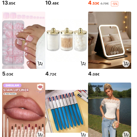
13
10
4
.85€
.48€
.53€
4.79€
-5%
5
4
4
.03€
.72€
.08€