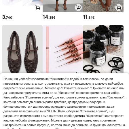
3
14
11
.74€
.35€
.84€
На нашия уебсайт използваме "бисквитки" и подобни технологии, за да ви
17
3
2
предоставим услугата, която заявявате, и да ви предложим възможно най-добро
.80€
.54€
.78€
3.58€
-1%
потребителско изживяване. Можете да "Откажете всички", "Приемете всички" или
да настроите предпочитанията си за "бисквитки" по всяко време по ваш избор.
Като изберете "Приемете всички", ще настроим всички допълнителни "бисквитки",
които ни помагат да анализираме трафика, да предложим подобрени
функционалности и да персонализираме съдържанието и рекламите, за да
допълним пазаруването ви в SHEIN. Като изберете "Откажете всички", ще
разрешите използването само на строго необходимите "бисквитки", които правят
нашият уебсайт функционален. Можете да ги деактивирате, като промените
настройките на вашия браузър, но това може да повлияе на функционалността на