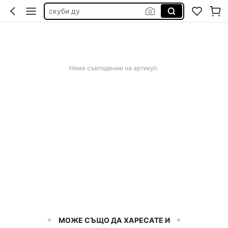
скуби ду
kırmızı gömlek
тениски за рожден ден
big brother
Няма съвпадение на артикул.
paw patrol
МОЖЕ СЪЩО ДА ХАРЕСАТЕ И