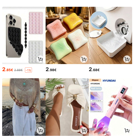
2
2
2
.85€
.98€
.68€
2.88€
-1%