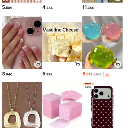
5
4
11
.58€
.34€
.38€
3
5
5
.94€
.92€
.54€
5.67€
-2%