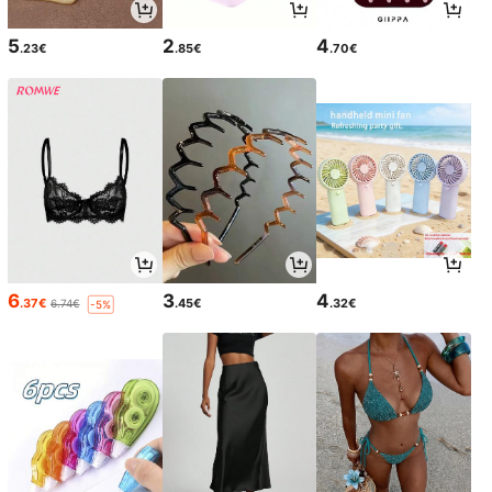
5
2
4
.23€
.85€
.70€
6
3
4
.37€
.45€
.32€
6.74€
-5%