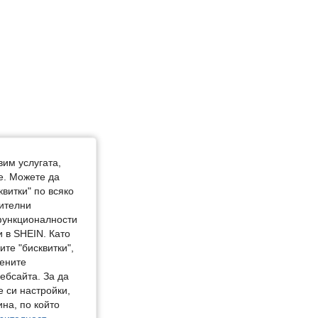
вим услугата,
е. Можете да
квитки" по всяко
нителни
 функционалности
 в SHEIN. Като
те "бисквитки",
мените
ебсайта. За да
е си настройки,
на, по който