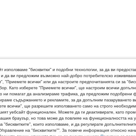
т използваме "бисквитки" и подобни технологии, за да ви предоста
, и да ви предложим възможно най-добро потребителско изживяван
", "Приемете всички" или да настроите предпочитанията си за "бис
бор. Като изберете "Приемете всички", ще настроим всички допъл
ито ни помагат да анализираме трафика, да предложим подобрени
ираме съдържанието и рекламите, за да допълним пазаруването ви
ете всички", ще разрешите използването само на строго необходими
шият уебсайт функционален. Можете да ги деактивирате, като про
вашия браузър, но това може да повлияе на функционалността на у
а "бисквитките", които използваме, и да регулирате допълнителнит
"Управление на "бисквитките"". За повече информация относно начи