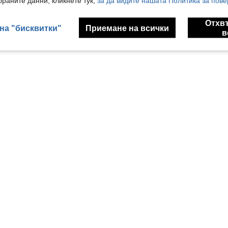
раните данни, кликнете тук,
за да видите нашата Политика за пове
Отхв
на "бисквитки"
Приемане на всички
в