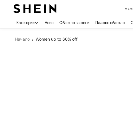
мъжк
Use up 
Категории
Ново
Облекло за жени
Плажно облекло
C
Начало
Women up to 60% off
/