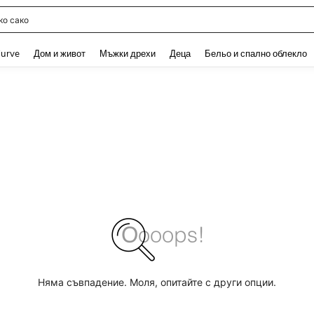
о сако
and down arrow keys to navigate search Наскоро търсени and Откриване на Тър
urve
Дом и живот
Мъжки дрехи
Деца
Бельо и спално облекло
Няма съвпадение. Моля, опитайте с други опции.