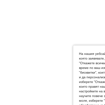
На нашия уебсай
която заявявате
"Откажете всички
време по ваш из
"бисквитки", ко
и да персонализ
изберете "Откаж
които правят на
настройките на 
научите повече з
моля, изберете 