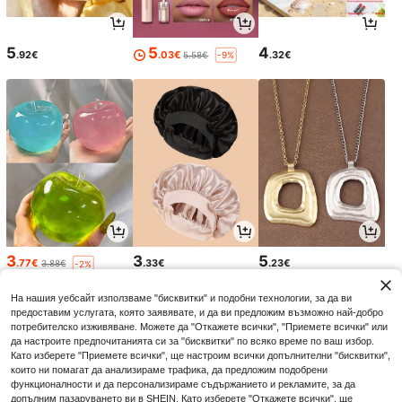
5
5
4
.92€
.03€
.32€
5.58€
-9%
3
3
5
.77€
.33€
.23€
3.88€
-2%
На нашия уебсайт използваме "бисквитки" и подобни технологии, за да ви
предоставим услугата, която заявявате, и да ви предложим възможно най-добро
потребителско изживяване. Можете да "Откажете всички", "Приемете всички" или
да настроите предпочитанията си за "бисквитки" по всяко време по ваш избор.
Като изберете "Приемете всички", ще настроим всички допълнителни "бисквитки",
които ни помагат да анализираме трафика, да предложим подобрени
функционалности и да персонализираме съдържанието и рекламите, за да
допълним пазаруването ви в SHEIN. Като изберете "Откажете всички", ще