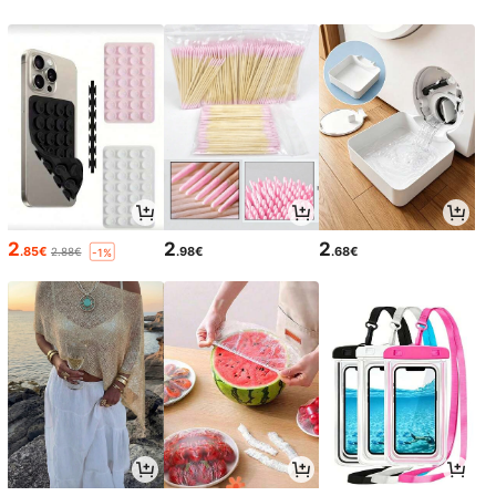
2
2
2
.85€
.98€
.68€
2.88€
-1%