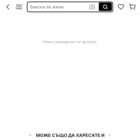
бански за жени
официални рокли
дънки
бански
Няма съвпадение на артикул.
МОЖЕ СЪЩО ДА ХАРЕСАТЕ И