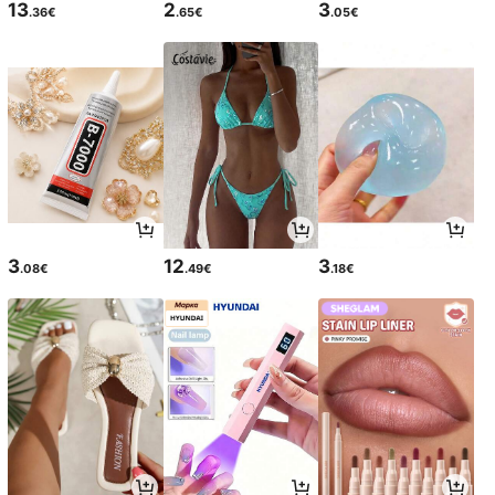
13
2
3
.36€
.65€
.05€
3
12
3
.08€
.49€
.18€