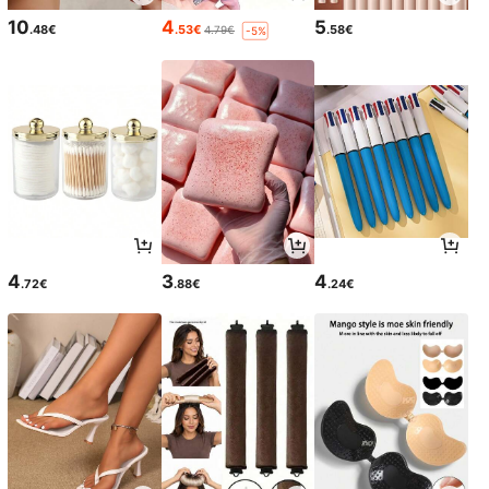
10
4
5
.48€
.53€
.58€
4.79€
-5%
4
3
4
.72€
.88€
.24€