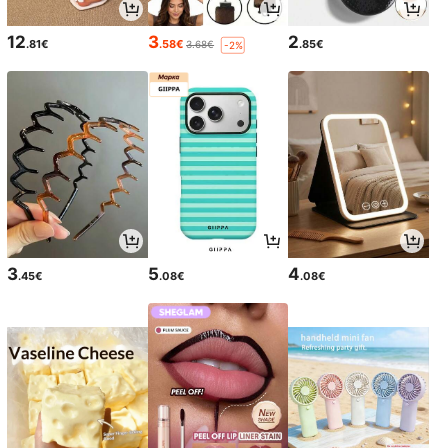
12
3
2
.81€
.58€
.85€
3.68€
-2%
3
5
4
.45€
.08€
.08€