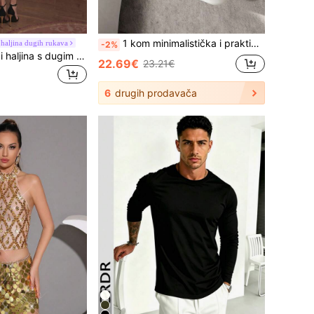
1 kom minimalistička i praktična kanta za smeće za montažu na zid, pogodna za dnevni boravak, kuhinju, ormarić, kupaonicu, kućni dekor, prostor za pohranu u kupaonici. Idealan izbor za ljeto i povratak u školu.
haljina dugih rukava
-2%
Seksi ženska midi haljina s dugim rukavima i velikim patentnim zatvaračem na leđima, bodycon, za odmor i zabave
22.69€
23.21€
6
drugih prodavača