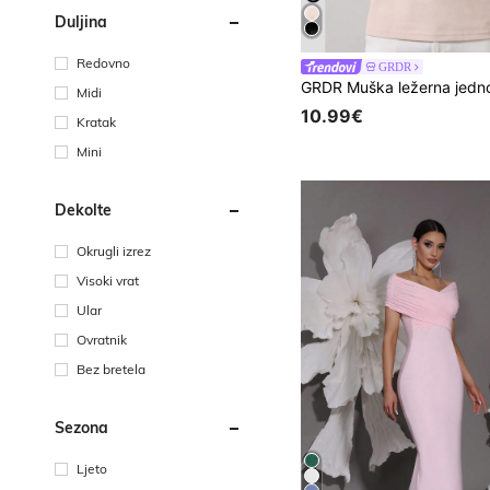
Duljina
Redovno
GRDR
Midi
10.99€
Kratak
Mini
Dekolte
Okrugli izrez
Visoki vrat
Ular
Ovratnik
Bez bretela
Sezona
Ljeto