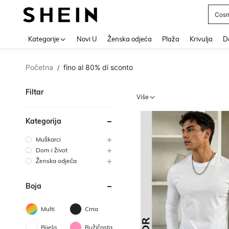
Post
Use up 
Kategorije
Novi U
Ženska odjeća
Plaža
Krivulja
Do
Početna
fino al 80% di sconto
/
Filtar
Više
Kategorija
Muškarci
Dom i život
Ženska odjeća
Boja
Multi
Crna
Bijela
Ružičasta