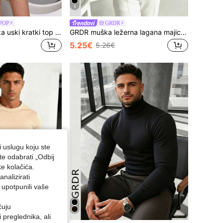
5
POP
GRDR
Nova seksi ženska uski kratki top za zabave s halter izrezom, visokim vratom, otvorenim leđima, od prozirne mrežice s ručno izrađenim šljokicama, kristalima i patchwork detaljima
GRDR muška ležerna lagana majica dugih rukava s okruglim izrezom, pogodna za slobodno vrijeme, sport i putovanje na posao
5.25€
5.26€
i uslugu koju ste
te odabrati „Odbij
ke kolačića.
nalizirati
 upotpunili vaše
ćuju
preglednika, ali