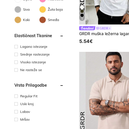
Siva
Žuta boja
5
Kaki
Smeđa
GRDR
Elastičnost Tkanine
5.54€
Lagano istezanje
Srednje rastezanje
Visoko istezanje
Ne rasteže se
Vrsta Prilagodbe
Regular Fit
Uski kroj
Labav
Mršav