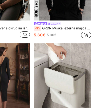
GRDR
GRDR Muški pulover s okruglim izrezom i dugim rukavima, svestrani pleteni pulover za svakodnevno nošenje
GRDR Muška ležerna majica dugih rukava s polu-rolkom, prikladna za svakodnevno nošenje i ležerno putovanje na posao
-5%
5.60€
5.90€