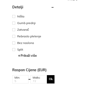
Detalji
Ništa
Gumb prednji
Zatvarač
Rebrasto pletenje
Bez naslona
Split
Prikaži više
Raspon Cijena (EUR)
Min:
Maks:
Ok