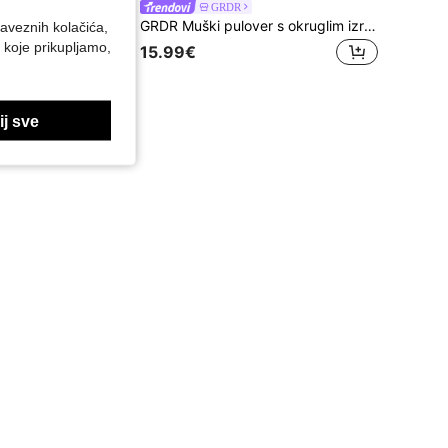
GRDR
GRDR muška ležerna lagana majica dugih rukava s okruglim izrezom, pogodna za slobodno vrijeme, sport i putovanje na posao
GRDR Muški pulover s okruglim izrezom i dugim rukavima, svestrani pleteni pulover za svakodnevno nošenje
baveznih kolačića,
 koje prikupljamo,
15.99€
j sve