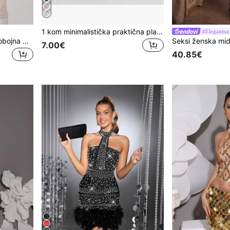
1 kom minimalistička praktična plastična vaza, vaza za umjetno cvijeće, prikladna samo za sušeno/umjetno cvijeće, dnevni dekor za dom i pohranu na radnoj površini, ukras za radnu površinu ili policu
#Elegantna 
GRDR Muška ležerna jednobojna polo majica kratkih rukava, svestrana
7.00€
40.85€