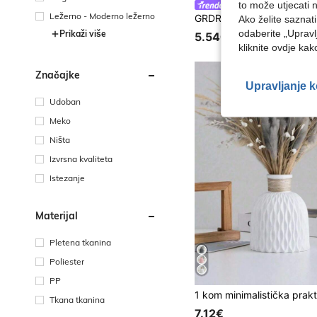
u teretanu
to može utjecati 
GRDR
Ležerno - Moderno ležerno
Ako želite saznat
odaberite „Upravl
Prikaži više
5.54€
kliknite ovdje ka
Značajke
Upravljanje 
Udoban
Meko
Ništa
Izvrsna kvaliteta
Istezanje
Materijal
Pletena tkanina
Poliester
PP
Tkana tkanina
7.12€