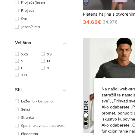
Proljeće/Jesen
5
Proljeće
Sve
34.66€
34.97€
Jesen/Zima
Veličina
XXS
XS
S
M
L
XL
XXL
Na našoj web-stra
Stil
zatražili te nast
sve”, „Prihvati sv
Ležerno - Osnovno
Ako odaberete „Pr
Seksi
promet, ponuditi 
Stranka
iskustvo kupovin
Ako odaberete „O
Sport i aktivnosti na otvore
5
funkcioniranje n
nom - Putovanje na posao
Elegantan