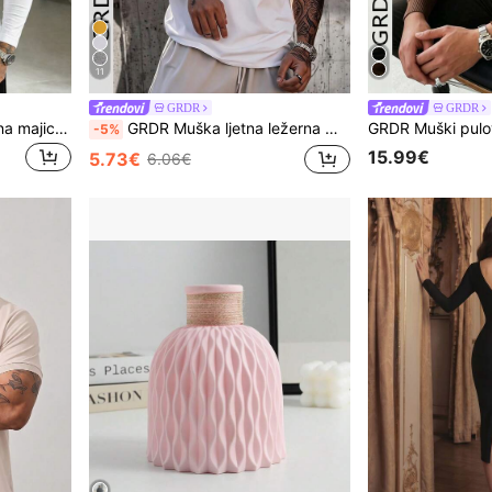
11
GRDR
GRDR
GRDR muška ležerna lagana majica dugih rukava s okruglim izrezom, pogodna za slobodno vrijeme, sport i putovanje na posao
GRDR Muška ljetna ležerna majica bez rukava s okruglim izrezom
-5%
15.99€
5.73€
6.06€