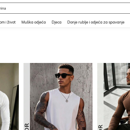
er
and down arrow keys to navigate search Nedavno pretraživano and Pretraživanje i
m i život
Muška odjeća
Djeca
Donje rublje i odjeća za spavanje