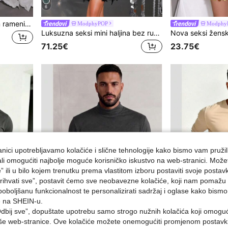
6
Pletena haljina s otvorenim ramenima, elegantni luksuzni europski stil, seksi uska večernja haljina s prorezom na rubu
ModphyPOP
Modphy
Luksuzna seksi mini haljina bez rukava, uska, s umjetnim perjem, teškim industrijskim perlicama i dijamantima, elegantna ženska haljina za ples i zabave
71.25€
23.75€
nici upotrebljavamo kolačiće i slične tehnologije kako bismo vam pružil
ojali omogućiti najbolje moguće korisničko iskustvo na web-stranici. Može
e” ili u bilo kojem trenutku prema vlastitom izboru postaviti svoje postav
ihvati sve”, postavit ćemo sve neobavezne kolačiće, koji nam pomažu a
poboljšanu funkcionalnost te personalizirati sadržaj i oglase kako bismo
e na SHEIN-u.
dbij sve”, dopuštate upotrebu samo strogo nužnih kolačića koji omogu
5
aše web-stranice. Ove kolačiće možete onemogućiti promjenom postavki 