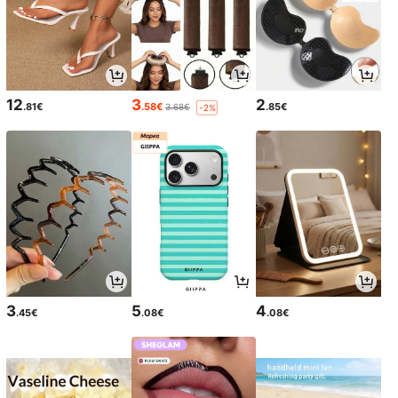
12
3
2
.81€
.58€
.85€
3.68€
-2%
3
5
4
.45€
.08€
.08€