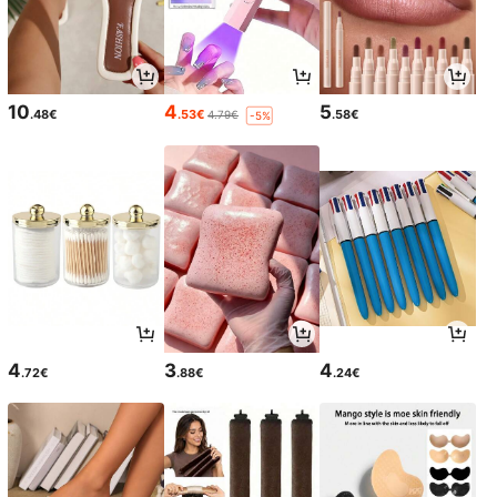
10
4
5
.48€
.53€
.58€
4.79€
-5%
4
3
4
.72€
.88€
.24€