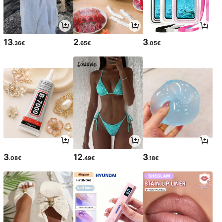
13
2
3
.36€
.65€
.05€
3
12
3
.08€
.49€
.18€