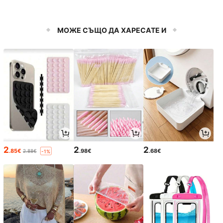
МОЖЕ СЪЩО ДА ХАРЕСАТЕ И
2
2
2
.85€
.98€
.68€
2.88€
-1%