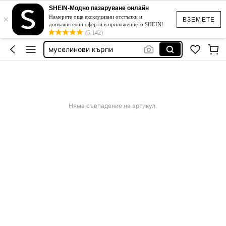
gender reveal party
SHEIN-Модно пазаруване онлайн
×
бебе момче
Намерете още ексклузивни отстъпки и
ВЗЕМЕТЕ
допълнителни оферти в приложението SHEIN!
муселинови кърпи
(5,142)
стикери за стена
детска стая
gender reveal party
Няма съвпадение на артикул.