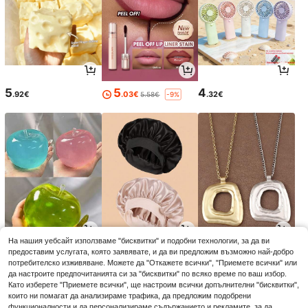
5
5
4
.92€
.03€
.32€
5.58€
-9%
На нашия уебсайт използваме "бисквитки" и подобни технологии, за да ви
3
3
5
предоставим услугата, която заявявате, и да ви предложим възможно най-добро
.77€
.33€
.23€
3.88€
-2%
потребителско изживяване. Можете да "Откажете всички", "Приемете всички" или
да настроите предпочитанията си за "бисквитки" по всяко време по ваш избор.
Като изберете "Приемете всички", ще настроим всички допълнителни "бисквитки",
които ни помагат да анализираме трафика, да предложим подобрени
функционалности и да персонализираме съдържанието и рекламите, за да