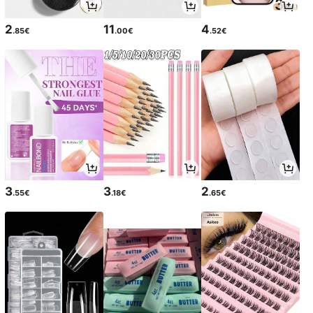
2
11
4
.85€
.00€
.52€
3
3
2
.55€
.18€
.65€