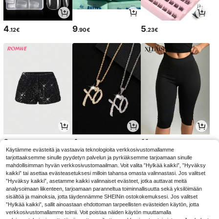
4
9
5
.12€
.90€
.23€
9
4
11
.59€
.14€
.38€
Käytämme evästeitä ja vastaavia teknologioita verkkosivustomallamme
tarjottaaksemme sinulle pyydetyn palvelun ja pyrkiäksemme tarjoamaan sinulle
mahdollisimman hyvän verkkosivustomaailman. Voit valita ”Hylkää kaikki”, ”Hyväksy
kaikki” tai asettaa evästeasetuksesi milloin tahansa omasta valinnastasi. Jos valitset
”Hyväksy kaikki”, asetamme kaikki valinnaiset evästeet, jotka auttavat meitä
analysoimaan liikenteen, tarjoamaan paranneltua toiminnallisuutta sekä yksilöimään
sisältöä ja mainoksia, jotta täydennämme SHEINin ostokokemuksesi. Jos valitset
”Hylkää kaikki”, sallit ainoastaan ehdottoman tarpeellisten evästeiden käytön, jotta
verkkosivustomallamme toimii. Voit poistaa näiden käytön muuttamalla