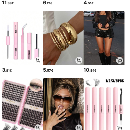
11
6
4
.38€
.12€
.51€
3
5
10
.81€
.57€
.84€