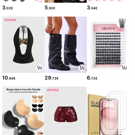
3
5
3
.02€
.92€
.54€
10
29
6
.64€
.73€
.72€