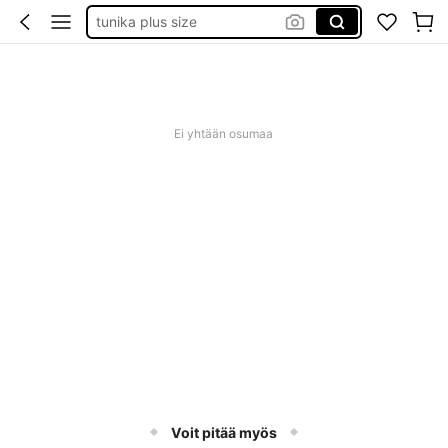
tunika plus size
baby phat
goth clothing
unice
Ei yhtään osumaa
Voit pitää myös