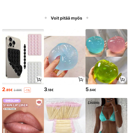
Voit pitää myös
2
3
5
.85€
.18€
.64€
2.88€
-1%