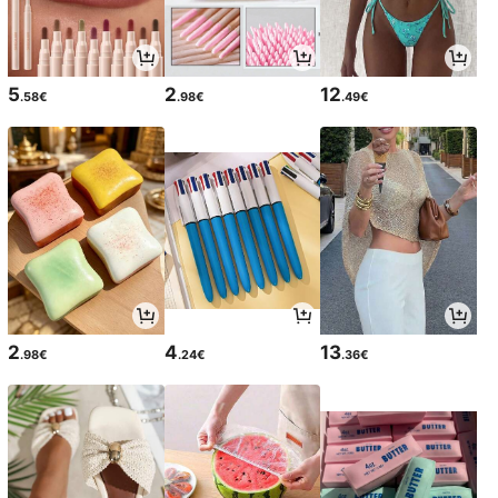
5
2
12
.58€
.98€
.49€
2
4
13
.98€
.24€
.36€