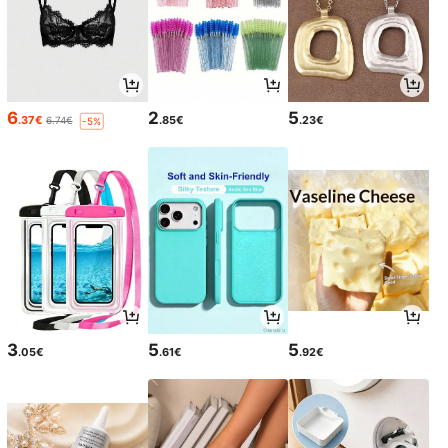
6
2
5
.37€
.85€
.23€
6.74€
-5%
3
5
5
.05€
.61€
.92€