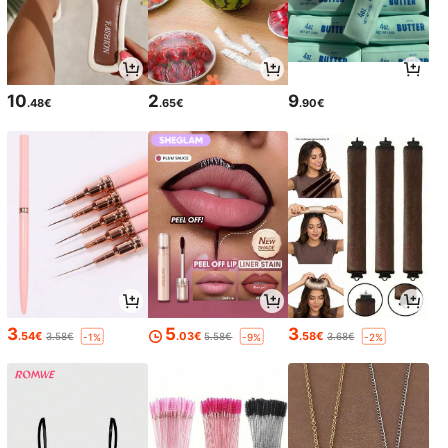
10
2
9
.48€
.65€
.90€
3
5
3
.54€
.03€
.58€
3.58€
5.58€
3.68€
-1%
-9%
-2%