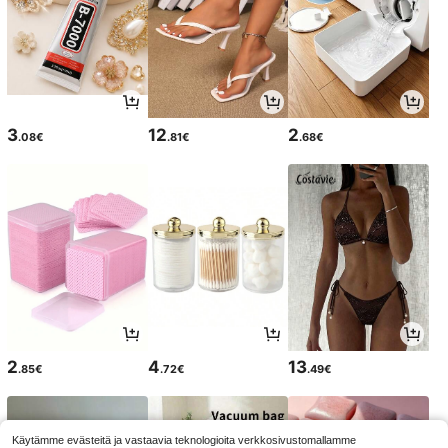
3
12
2
.08€
.81€
.68€
2
4
13
.85€
.72€
.49€
Käytämme evästeitä ja vastaavia teknologioita verkkosivustomallamme