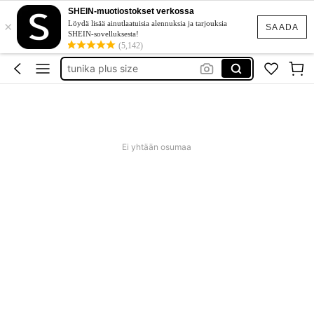
goth clothing
SHEIN-muotiostokset verkossa
×
unice
Löydä lisää ainutlaatuisia alennuksia ja tarjouksia
SAADA
SHEIN-sovelluksesta!
evening gown
(5,142)
tunika plus size
baby phat
goth clothing
unice
Ei yhtään osumaa